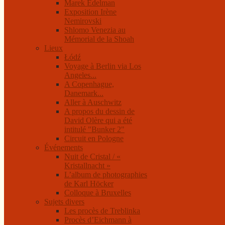
Marek Edelman
Exposition Irène
Nemirovski
Shlomo Venezia au
Mémorial de la Shoah
Lieux
Łódź
Voyage à Berlin via Los
Angeles...
A Copenhague,
Danemark...
Aller à Auschwitz
A propos du dessin de
David Olère qui a été
intitulé "Bunker 2"
Circuit en Pologne
Événements
Nuit de Cristal / «
Kristallnacht »
L’album de photographies
de Karl Höcker
Colloque à Bruxelles
Sujets divers
Les procès de Treblinka
Procès d’Eichmann à