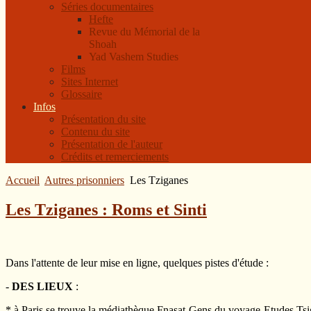
Séries documentaires
Hefte
Revue du Mémorial de la
Shoah
Yad Vashem Studies
Films
Sites Internet
Glossaire
Infos
Présentation du site
Contenu du site
Présentation de l'auteur
Crédits et remerciements
Accueil
Autres prisonniers
Les Tziganes
Les Tziganes : Roms et Sinti
Dans l'attente de leur mise en ligne, quelques pistes d'étude :
-
DES LIEUX
:
* à Paris se trouve la médiathèque Fnasat-Gens du voyage-Etudes Tsi