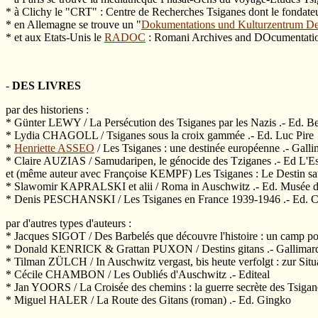
* à Clichy le "CRT" : Centre de Recherches Tsiganes dont le fondate
* en Allemagne se trouve un "
Dokumentations und Kulturzentrum De
* et aux Etats-Unis le
RADOC
: Romani Archives and DOcumentation
-
DES LIVRES
par des historiens :
* Günter LEWY / La Persécution des Tsiganes par les Nazis .- Ed. Bel
* Lydia CHAGOLL / Tsiganes sous la croix gammée .- Ed. Luc Pire
*
Henriette ASSEO
/ Les Tsiganes : une destinée européenne .- Gallim
* Claire AUZIAS / Samudaripen, le génocide des Tziganes .- Ed L'Es
et (même auteur avec Françoise KEMPF) Les Tsiganes : Le Destin sa
* Slawomir KAPRALSKI et alii / Roma in Auschwitz .- Ed. Musée d
* Denis PESCHANSKI / Les Tsiganes en France 1939-1946 .- Ed.
par d'autres types d'auteurs :
* Jacques SIGOT / Des Barbelés que découvre l'histoire : un camp pour
* Donald KENRICK & Grattan PUXON / Destins gitans .- Gallimard,
* Tilman ZÜLCH / In Auschwitz vergast, bis heute verfolgt : zur Si
* Cécile CHAMBON / Les Oubliés d'Auschwitz .- Editeal
* Jan YOORS / La Croisée des chemins : la guerre secrète des Tsiga
* Miguel HALER / La Route des Gitans (roman) .- Ed. Gingko