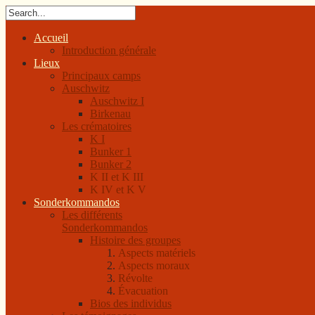
Accueil
Introduction générale
Lieux
Principaux camps
Auschwitz
Auschwitz I
Birkenau
Les crématoires
K I
Bunker 1
Bunker 2
K II et K III
K IV et K V
Sonderkommandos
Les différents
Sonderkommandos
Histoire des groupes
Aspects matériels
Aspects moraux
Révolte
Évacuation
Bios des individus