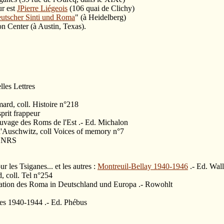
ur est
JPierre Liégeois
(106 quai de Clichy)
utscher Sinti und Roma
" (à Heidelberg)
 Center (à Austin, Texas).
les Lettres
ard, coll. Histoire n°218
prit frappeur
uvage des Roms de l'Est .- Ed. Michalon
'Auschwitz, coll Voices of memory n°7
 CNRS
 les Tsiganes... et les autres :
Montreuil-Bellay 1940-1946
.- Ed. Wal
 coll. Tel n°254
tuation des Roma in Deutschland und Europa .- Rowohlt
nes 1940-1944 .- Ed. Phébus