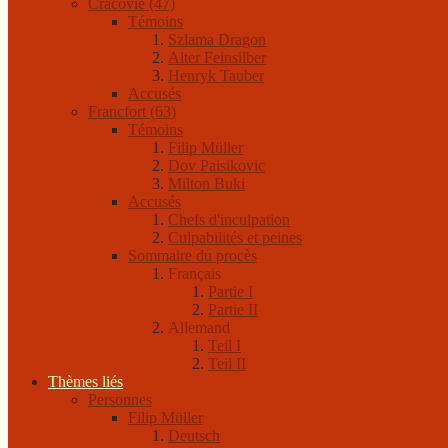
Cracovie (47)
Témoins
Szlama Dragon
Alter Feinsilber
Henryk Tauber
Accusés
Francfort (63)
Témoins
Filip Müller
Dov Paisikovic
Milton Buki
Accusés
Chefs d'inculpation
Culpabilités et peines
Sommaire du procès
Français
Partie I
Partie II
Allemand
Teil I
Teil II
Thèmes liés
Personnes
Filip Müller
Deutsch