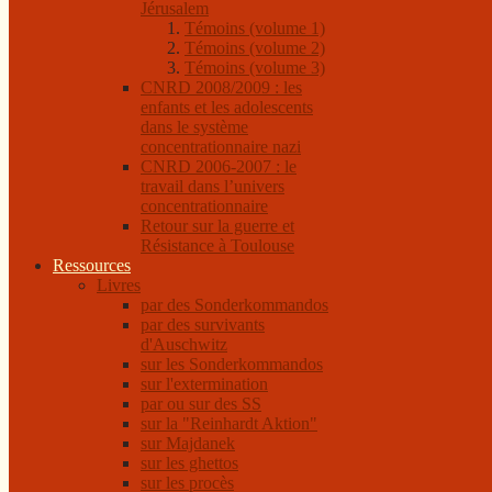
Jérusalem
Témoins (volume 1)
Témoins (volume 2)
Témoins (volume 3)
CNRD 2008/2009 : les
enfants et les adolescents
dans le système
concentrationnaire nazi
CNRD 2006-2007 : le
travail dans l’univers
concentrationnaire
Retour sur la guerre et
Résistance à Toulouse
Ressources
Livres
par des Sonderkommandos
par des survivants
d'Auschwitz
sur les Sonderkommandos
sur l'extermination
par ou sur des SS
sur la "Reinhardt Aktion"
sur Majdanek
sur les ghettos
sur les procès