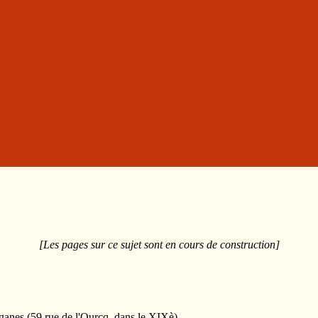
[Les pages sur ce sujet sont en cours de construction]
ganes (59 rue de l'Ourcq, dans le XIXè)