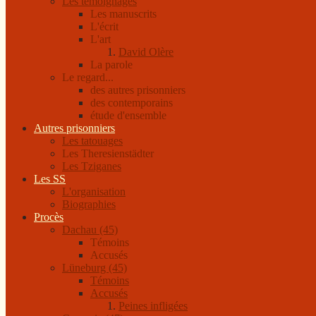
Les témoignages
Les manuscrits
L'écrit
L'art
David Olère
La parole
Le regard...
des autres prisonniers
des contemporains
étude d'ensemble
Autres prisonniers
Les tatouages
Les Theresienstädter
Les Tziganes
Les SS
L'organisation
Biographies
Procès
Dachau (45)
Témoins
Accusés
Lüneburg (45)
Témoins
Accusés
Peines infligées