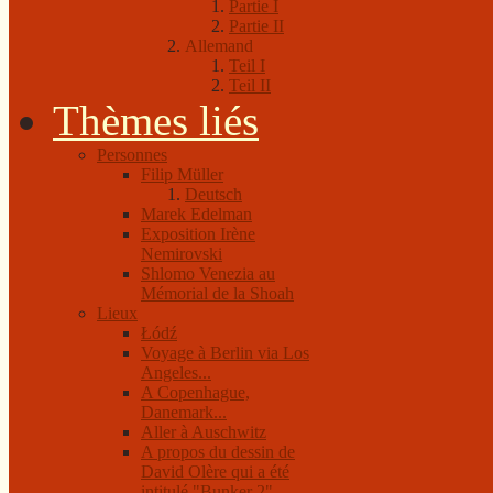
Partie I
Partie II
Allemand
Teil I
Teil II
Thèmes liés
Personnes
Filip Müller
Deutsch
Marek Edelman
Exposition Irène
Nemirovski
Shlomo Venezia au
Mémorial de la Shoah
Lieux
Łódź
Voyage à Berlin via Los
Angeles...
A Copenhague,
Danemark...
Aller à Auschwitz
A propos du dessin de
David Olère qui a été
intitulé "Bunker 2"