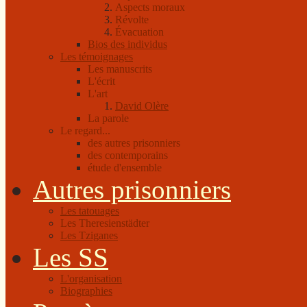
Aspects moraux
Révolte
Évacuation
Bios des individus
Les témoignages
Les manuscrits
L'écrit
L'art
David Olère
La parole
Le regard...
des autres prisonniers
des contemporains
étude d'ensemble
Autres prisonniers
Les tatouages
Les Theresienstädter
Les Tziganes
Les SS
L'organisation
Biographies