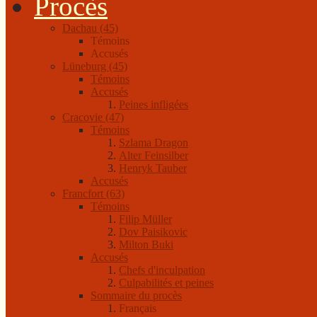
Procès
Dachau (45)
Témoins
Accusés
Lüneburg (45)
Témoins
Accusés
Peines infligées
Cracovie (47)
Témoins
Szlama Dragon
Alter Feinsilber
Henryk Tauber
Accusés
Francfort (63)
Témoins
Filip Müller
Dov Paisikovic
Milton Buki
Accusés
Chefs d'inculpation
Culpabilités et peines
Sommaire du procès
Français