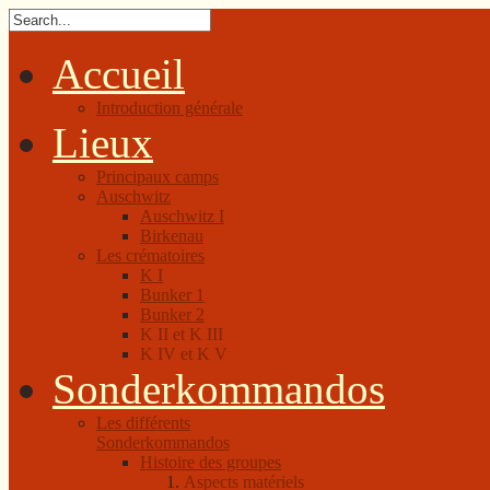
Accueil
Introduction générale
Lieux
Principaux camps
Auschwitz
Auschwitz I
Birkenau
Les crématoires
K I
Bunker 1
Bunker 2
K II et K III
K IV et K V
Sonderkommandos
Les différents
Sonderkommandos
Histoire des groupes
Aspects matériels