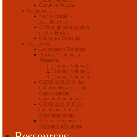
Circuit en Pologne
Événements
Nuit de Cristal / «
Kristallnacht »
L’album de photographies
de Karl Höcker
Colloque à Bruxelles
Sujets divers
Les procès de Treblinka
Procès d’Eichmann à
Jérusalem
Témoins (volume 1)
Témoins (volume 2)
Témoins (volume 3)
CNRD 2008/2009 : les
enfants et les adolescents
dans le système
concentrationnaire nazi
CNRD 2006-2007 : le
travail dans l’univers
concentrationnaire
Retour sur la guerre et
Résistance à Toulouse
Ressources