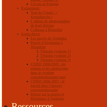
Circuit en Pologne
Événements
Nuit de Cristal / «
Kristallnacht »
L’album de photographies
de Karl Höcker
Colloque à Bruxelles
Sujets divers
Les procès de Treblinka
Procès d’Eichmann à
Jérusalem
Témoins (volume 1)
Témoins (volume 2)
Témoins (volume 3)
CNRD 2008/2009 : les
enfants et les adolescents
dans le système
concentrationnaire nazi
CNRD 2006-2007 : le
travail dans l’univers
concentrationnaire
Retour sur la guerre et
Résistance à Toulouse
Ressources