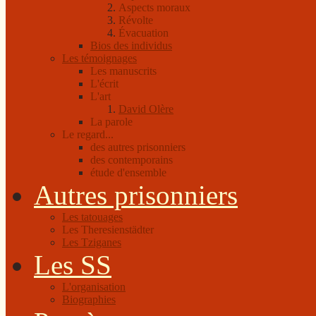
Aspects moraux
Révolte
Évacuation
Bios des individus
Les témoignages
Les manuscrits
L'écrit
L'art
David Olère
La parole
Le regard...
des autres prisonniers
des contemporains
étude d'ensemble
Autres prisonniers
Les tatouages
Les Theresienstädter
Les Tziganes
Les SS
L'organisation
Biographies