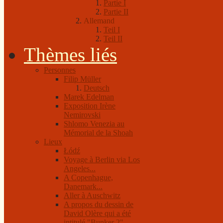
Partie I
Partie II
Allemand
Teil I
Teil II
Thèmes liés
Personnes
Filip Müller
Deutsch
Marek Edelman
Exposition Irène
Nemirovski
Shlomo Venezia au
Mémorial de la Shoah
Lieux
Łódź
Voyage à Berlin via Los
Angeles...
A Copenhague,
Danemark...
Aller à Auschwitz
A propos du dessin de
David Olère qui a été
intitulé "Bunker 2"