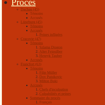
Procès
Dachau (45)
Témoins
Accusés
Lüneburg (45)
Témoins
Accusés
Peines infligées
Cracovie (47)
Témoins
Szlama Dragon
Alter Feinsilber
Henryk Tauber
Accusés
Francfort (63)
Témoins
Filip Müller
Dov Paisikovic
Milton Buki
Accusés
Chefs d'inculpation
Culpabilités et peines
Sommaire du procès
Français