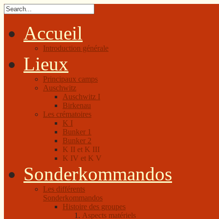
Accueil
Introduction générale
Lieux
Principaux camps
Auschwitz
Auschwitz I
Birkenau
Les crématoires
K I
Bunker 1
Bunker 2
K II et K III
K IV et K V
Sonderkommandos
Les différents
Sonderkommandos
Histoire des groupes
Aspects matériels