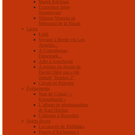
Marek Edelman
Exposition Irène
Nemirovski
Shlomo Venezia au
Mémorial de la Shoah
Lieux
Łódź
Voyage à Berlin via Los
Angeles...
A Copenhague,
Danemark...
Aller à Auschwitz
A propos du dessin de
David Olère qui a été
intitulé "Bunker 2"
Circuit en Pologne
Événements
Nuit de Cristal / «
Kristallnacht »
L’album de photographies
de Karl Höcker
Colloque à Bruxelles
Sujets divers
Les procès de Treblinka
Procès d’Eichmann à