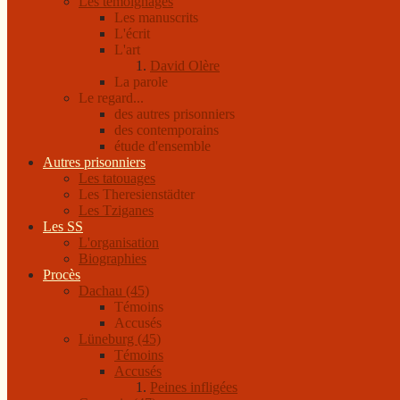
Les témoignages
Les manuscrits
L'écrit
L'art
David Olère
La parole
Le regard...
des autres prisonniers
des contemporains
étude d'ensemble
Autres prisonniers
Les tatouages
Les Theresienstädter
Les Tziganes
Les SS
L'organisation
Biographies
Procès
Dachau (45)
Témoins
Accusés
Lüneburg (45)
Témoins
Accusés
Peines infligées