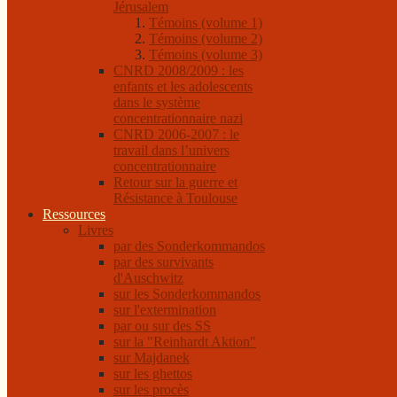
Jérusalem
Témoins (volume 1)
Témoins (volume 2)
Témoins (volume 3)
CNRD 2008/2009 : les
enfants et les adolescents
dans le système
concentrationnaire nazi
CNRD 2006-2007 : le
travail dans l’univers
concentrationnaire
Retour sur la guerre et
Résistance à Toulouse
Ressources
Livres
par des Sonderkommandos
par des survivants
d'Auschwitz
sur les Sonderkommandos
sur l'extermination
par ou sur des SS
sur la "Reinhardt Aktion"
sur Majdanek
sur les ghettos
sur les procès