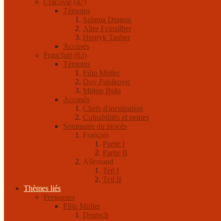
Cracovie (47)
Témoins
Szlama Dragon
Alter Feinsilber
Henryk Tauber
Accusés
Francfort (63)
Témoins
Filip Müller
Dov Paisikovic
Milton Buki
Accusés
Chefs d'inculpation
Culpabilités et peines
Sommaire du procès
Français
Partie I
Partie II
Allemand
Teil I
Teil II
Thèmes liés
Personnes
Filip Müller
Deutsch