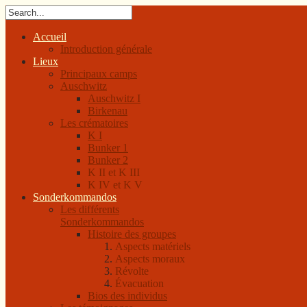
Accueil
Introduction générale
Lieux
Principaux camps
Auschwitz
Auschwitz I
Birkenau
Les crématoires
K I
Bunker 1
Bunker 2
K II et K III
K IV et K V
Sonderkommandos
Les différents
Sonderkommandos
Histoire des groupes
Aspects matériels
Aspects moraux
Révolte
Évacuation
Bios des individus