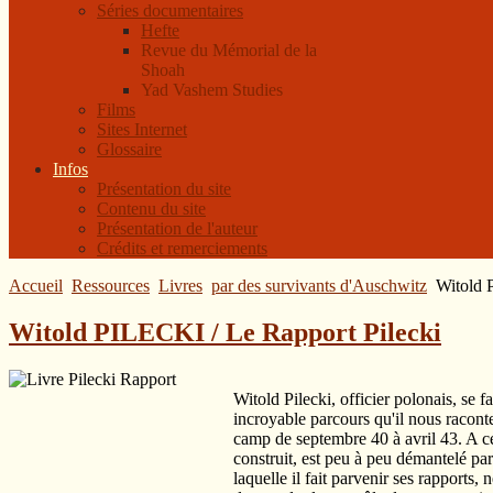
Séries documentaires
Hefte
Revue du Mémorial de la
Shoah
Yad Vashem Studies
Films
Sites Internet
Glossaire
Infos
Présentation du site
Contenu du site
Présentation de l'auteur
Crédits et remerciements
Accueil
Ressources
Livres
par des survivants d'Auschwitz
Witold 
Witold PILECKI / Le Rapport Pilecki
Witold Pilecki, officier polonais, se 
incroyable parcours qu'il nous raconte
camp de septembre 40 à avril 43. A ce
construit, est peu à peu démantelé par
laquelle il fait parvenir ses rapports