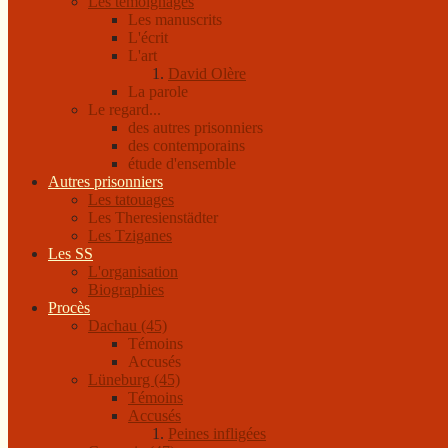
Les témoignages
Les manuscrits
L'écrit
L'art
David Olère
La parole
Le regard...
des autres prisonniers
des contemporains
étude d'ensemble
Autres prisonniers
Les tatouages
Les Theresienstädter
Les Tziganes
Les SS
L'organisation
Biographies
Procès
Dachau (45)
Témoins
Accusés
Lüneburg (45)
Témoins
Accusés
Peines infligées