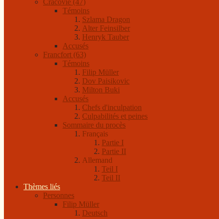
Cracovie (47)
Témoins
Szlama Dragon
Alter Feinsilber
Henryk Tauber
Accusés
Francfort (63)
Témoins
Filip Müller
Dov Paisikovic
Milton Buki
Accusés
Chefs d'inculpation
Culpabilités et peines
Sommaire du procès
Français
Partie I
Partie II
Allemand
Teil I
Teil II
Thèmes liés
Personnes
Filip Müller
Deutsch