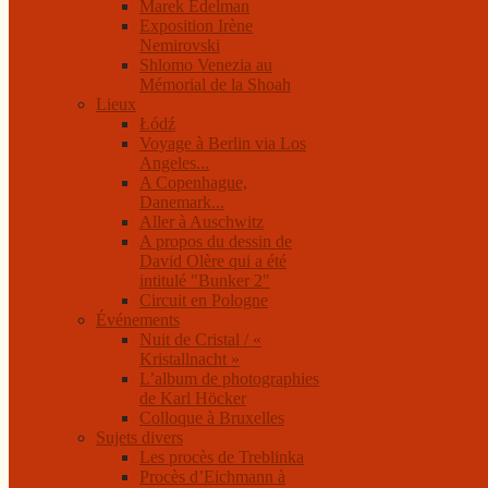
Marek Edelman
Exposition Irène
Nemirovski
Shlomo Venezia au
Mémorial de la Shoah
Lieux
Łódź
Voyage à Berlin via Los
Angeles...
A Copenhague,
Danemark...
Aller à Auschwitz
A propos du dessin de
David Olère qui a été
intitulé "Bunker 2"
Circuit en Pologne
Événements
Nuit de Cristal / «
Kristallnacht »
L’album de photographies
de Karl Höcker
Colloque à Bruxelles
Sujets divers
Les procès de Treblinka
Procès d’Eichmann à