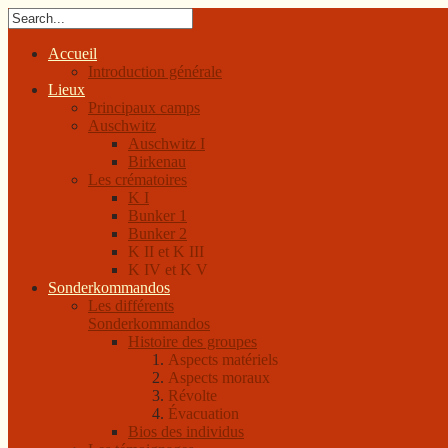
Accueil
Introduction générale
Lieux
Principaux camps
Auschwitz
Auschwitz I
Birkenau
Les crématoires
K I
Bunker 1
Bunker 2
K II et K III
K IV et K V
Sonderkommandos
Les différents
Sonderkommandos
Histoire des groupes
Aspects matériels
Aspects moraux
Révolte
Évacuation
Bios des individus