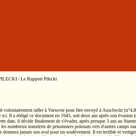
PILECKI / Le Rapport Pilecki
fait volontairement rafler à Varsovie pour être envoyé à Auschwitz (n°4.85
 ici. Il a rédigé ce document en 1945, soit deux ans après son évasion (
tte date, il décide finalement de s'évader, après presque 3 ans au Stamm
 les nombreux transferts de prisonniers polonais vers d'autres camps mais 
, ne donnera jamais son aval pour un soulèvement. Il est terrible et vert