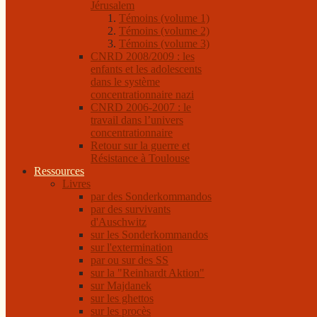
Jérusalem
Témoins (volume 1)
Témoins (volume 2)
Témoins (volume 3)
CNRD 2008/2009 : les
enfants et les adolescents
dans le système
concentrationnaire nazi
CNRD 2006-2007 : le
travail dans l’univers
concentrationnaire
Retour sur la guerre et
Résistance à Toulouse
Ressources
Livres
par des Sonderkommandos
par des survivants
d'Auschwitz
sur les Sonderkommandos
sur l'extermination
par ou sur des SS
sur la "Reinhardt Aktion"
sur Majdanek
sur les ghettos
sur les procès