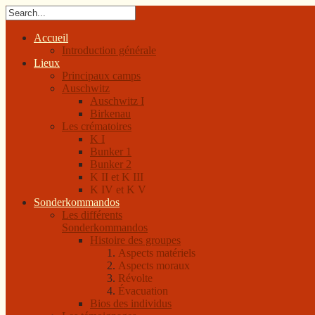
Accueil
Introduction générale
Lieux
Principaux camps
Auschwitz
Auschwitz I
Birkenau
Les crématoires
K I
Bunker 1
Bunker 2
K II et K III
K IV et K V
Sonderkommandos
Les différents
Sonderkommandos
Histoire des groupes
Aspects matériels
Aspects moraux
Révolte
Évacuation
Bios des individus