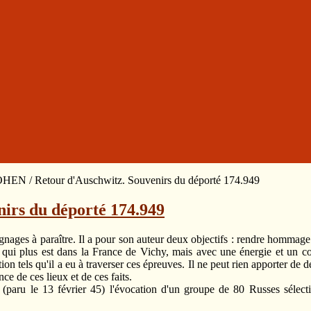
EN / Retour d'Auschwitz. Souvenirs du déporté 174.949
irs du déporté 174.949
ignages à paraître. Il a pour son auteur deux objectifs : rendre hommag
ui plus est dans la France de Vichy, mais avec une énergie et un cour
tels qu'il a eu à traverser ces épreuves. Il ne peut rien apporter de dé
ce de ces lieux et de ces faits.
(paru le 13 février 45) l'évocation d'un groupe de 80 Russes sélect