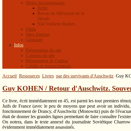
Séries documentaires
Hefte
Revue du Mémorial de la
Shoah
Yad Vashem Studies
Films
Sites Internet
Glossaire
Infos
Présentation du site
Contenu du site
Présentation de l'auteur
Crédits et remerciements
Accueil
Ressources
Livres
par des survivants d'Auschwitz
Guy KOH
Guy KOHEN / Retour d'Auschwitz. Souven
Ce livre, écrit immédiatement en 45, est parmi les tout premiers témo
Juifs de France (avec le peu de moyens que peut avoir un individu, q
fonctionnement de Drancy, d'Auschwitz (Monowitz) puis de l'évacuation 
était de donner les grandes lignes permettant de faire connaître l'existen
On notera, dans le texte annexé du journaliste Soviétique Charrow 
évidemment immédiatement assassinés.