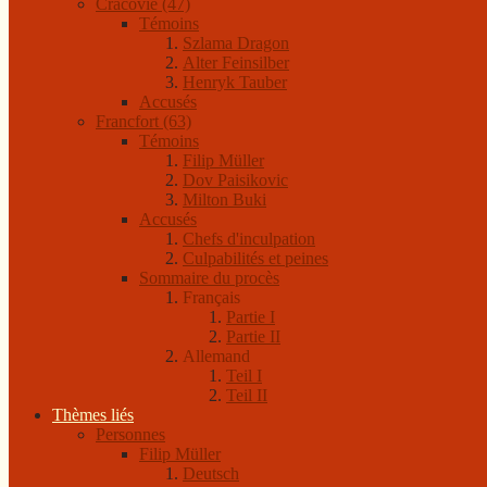
Cracovie (47)
Témoins
Szlama Dragon
Alter Feinsilber
Henryk Tauber
Accusés
Francfort (63)
Témoins
Filip Müller
Dov Paisikovic
Milton Buki
Accusés
Chefs d'inculpation
Culpabilités et peines
Sommaire du procès
Français
Partie I
Partie II
Allemand
Teil I
Teil II
Thèmes liés
Personnes
Filip Müller
Deutsch