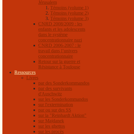
Jérusalem
Témoins (volume 1)
Témoins (volume 2)
Témoins (volume 3)
CNRD 2008/2009 : les
enfants et les adolescents
dans le système
concentrationnaire nazi
CNRD 2006-2007 : le
travail dans l’univers
concentrationnaire
Retour sur la guerre et
Résistance à Toulouse
Ressources
Livres
par des Sonderkommandos
par des survivants
d'Auschwitz
sur les Sonderkommandos
sur l'extermination
par ou sur des SS
sur la "Reinhardt Aktion"
sur Majdanek
sur les ghettos
sur les procès