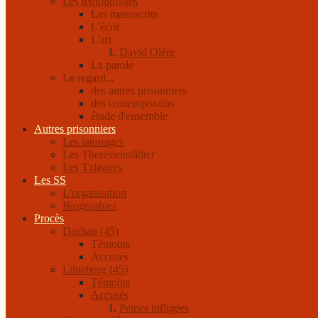
Les témoignages
Les manuscrits
L'écrit
L'art
David Olère
La parole
Le regard...
des autres prisonniers
des contemporains
étude d'ensemble
Autres prisonniers
Les tatouages
Les Theresienstädter
Les Tziganes
Les SS
L'organisation
Biographies
Procès
Dachau (45)
Témoins
Accusés
Lüneburg (45)
Témoins
Accusés
Peines infligées