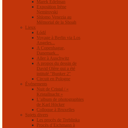
Marek Edelman
Exposition Irène
Nemirovski
Shlomo Venezia au
Mémorial de la Shoah
Lieux
Łódź
Voyage à Berlin via Los
Angeles...
A Copenhague,
Danemark...
Aller à Auschwitz
A propos du dessin de
David Olère qui a été
intitulé "Bunker 2"
Circuit en Pologne
Événements
Nuit de Cristal / «
Kristallnacht »
L’album de photographies
de Karl Höcker
Colloque à Bruxelles
Sujets divers
Les procès de Treblinka
Procès d’Eichmann à