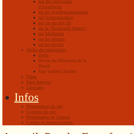
par des survivants
d'Auschwitz
sur les Sonderkommandos
sur l'extermination
par ou sur des SS
sur la "Reinhardt Aktion"
sur Majdanek
sur les ghettos
sur les procès
Séries documentaires
Hefte
Revue du Mémorial de la
Shoah
Yad Vashem Studies
Films
Sites Internet
Glossaire
Infos
Présentation du site
Contenu du site
Présentation de l'auteur
Crédits et remerciements