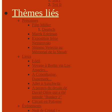
Teil I
Teil II
Thèmes liés
Personnes
Filip Müller
Deutsch
Marek Edelman
Exposition Irène
Nemirovski
Shlomo Venezia au
Mémorial de la Shoah
Lieux
Łódź
Voyage à Berlin via Los
Angeles...
A Copenhague,
Danemark...
Aller à Auschwitz
A propos du dessin de
David Olère qui a été
intitulé "Bunker 2"
Circuit en Pologne
Événements
Nuit de Cristal / «