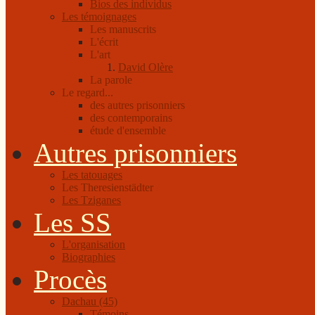
Bios des individus
Les témoignages
Les manuscrits
L'écrit
L'art
David Olère
La parole
Le regard...
des autres prisonniers
des contemporains
étude d'ensemble
Autres prisonniers
Les tatouages
Les Theresienstädter
Les Tziganes
Les SS
L'organisation
Biographies
Procès
Dachau (45)
Témoins