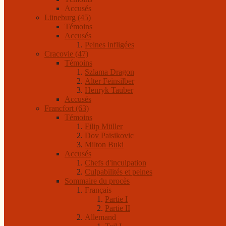
Accusés
Lüneburg (45)
Témoins
Accusés
Peines infligées
Cracovie (47)
Témoins
Szlama Dragon
Alter Feinsilber
Henryk Tauber
Accusés
Francfort (63)
Témoins
Filip Müller
Dov Paisikovic
Milton Buki
Accusés
Chefs d'inculpation
Culpabilités et peines
Sommaire du procès
Français
Partie I
Partie II
Allemand