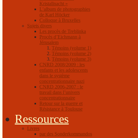
Kristallnacht »
L’album de photographies
de Karl Höcker
Colloque à Bruxelles
Sujets divers
Les procès de Treblinka
Procès d’Eichmann à
Jérusalem
Témoins (volume 1)
Témoins (volume 2)
Témoins (volume 3)
CNRD 2008/2009 : les
enfants et les adolescents
dans le système
concentrationnaire nazi
CNRD 2006-2007 : le
travail dans l’univers
concentrationnaire
Retour sur la guerre et
Résistance à Toulouse
Ressources
Livres
par des Sonderkommandos