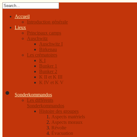
Accueil
Introduction générale
Lieux
Principaux camps
Auschwitz
Auschwitz I
Birkenau
Les crématoires
K I
Bunker 1
Bunker 2
K II et K III
K IV et K V
Sonderkommandos
Les différents
Sonderkommandos
Histoire des groupes
Aspects matériels
Aspects moraux
Révolte
Évacuation