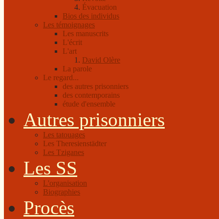
Évacuation
Bios des individus
Les témoignages
Les manuscrits
L'écrit
L'art
David Olère
La parole
Le regard...
des autres prisonniers
des contemporains
étude d'ensemble
Autres prisonniers
Les tatouages
Les Theresienstädter
Les Tziganes
Les SS
L'organisation
Biographies
Procès