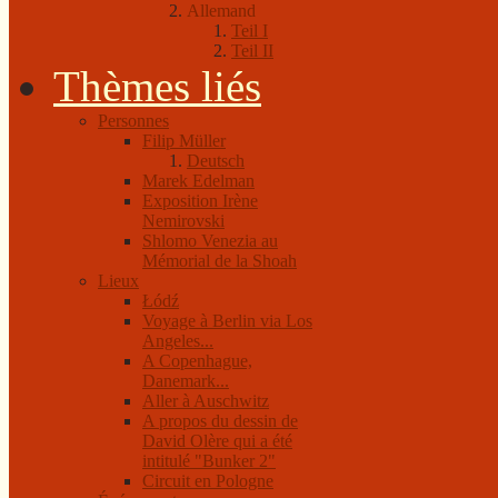
Allemand
Teil I
Teil II
Thèmes liés
Personnes
Filip Müller
Deutsch
Marek Edelman
Exposition Irène
Nemirovski
Shlomo Venezia au
Mémorial de la Shoah
Lieux
Łódź
Voyage à Berlin via Los
Angeles...
A Copenhague,
Danemark...
Aller à Auschwitz
A propos du dessin de
David Olère qui a été
intitulé "Bunker 2"
Circuit en Pologne