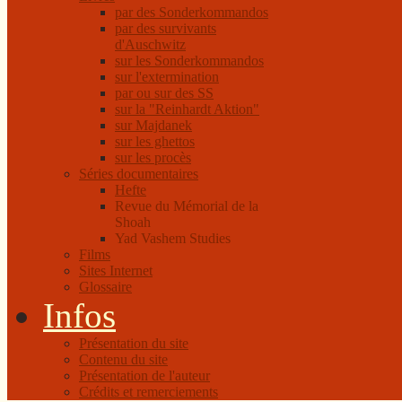
par des Sonderkommandos
par des survivants
d'Auschwitz
sur les Sonderkommandos
sur l'extermination
par ou sur des SS
sur la "Reinhardt Aktion"
sur Majdanek
sur les ghettos
sur les procès
Séries documentaires
Hefte
Revue du Mémorial de la
Shoah
Yad Vashem Studies
Films
Sites Internet
Glossaire
Infos
Présentation du site
Contenu du site
Présentation de l'auteur
Crédits et remerciements