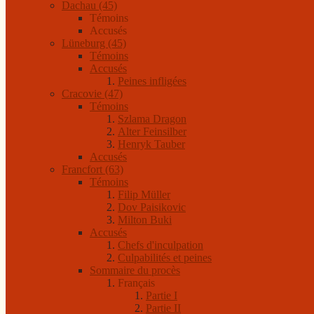
Dachau (45)
Témoins
Accusés
Lüneburg (45)
Témoins
Accusés
Peines infligées
Cracovie (47)
Témoins
Szlama Dragon
Alter Feinsilber
Henryk Tauber
Accusés
Francfort (63)
Témoins
Filip Müller
Dov Paisikovic
Milton Buki
Accusés
Chefs d'inculpation
Culpabilités et peines
Sommaire du procès
Français
Partie I
Partie II