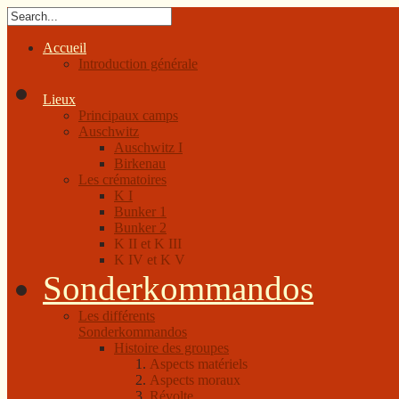
Accueil
Introduction générale
Lieux
Principaux camps
Auschwitz
Auschwitz I
Birkenau
Les crématoires
K I
Bunker 1
Bunker 2
K II et K III
K IV et K V
Sonderkommandos
Les différents
Sonderkommandos
Histoire des groupes
Aspects matériels
Aspects moraux
Révolte