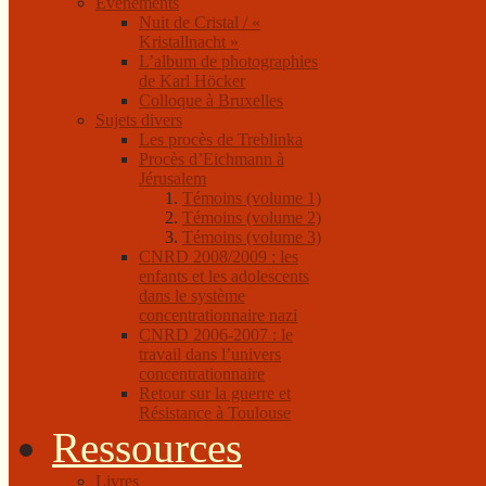
Événements
Nuit de Cristal / «
Kristallnacht »
L’album de photographies
de Karl Höcker
Colloque à Bruxelles
Sujets divers
Les procès de Treblinka
Procès d’Eichmann à
Jérusalem
Témoins (volume 1)
Témoins (volume 2)
Témoins (volume 3)
CNRD 2008/2009 : les
enfants et les adolescents
dans le système
concentrationnaire nazi
CNRD 2006-2007 : le
travail dans l’univers
concentrationnaire
Retour sur la guerre et
Résistance à Toulouse
Ressources
Livres