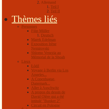
Allemand
Teil I
Teil II
Thèmes liés
Personnes
Filip Müller
Deutsch
Marek Edelman
Exposition Irène
Nemirovski
Shlomo Venezia au
Mémorial de la Shoah
Lieux
Łódź
Voyage à Berlin via Los
Angeles...
A Copenhague,
Danemark...
Aller à Auschwitz
A propos du dessin de
David Olère qui a été
intitulé "Bunker 2"
Circuit en Pologne