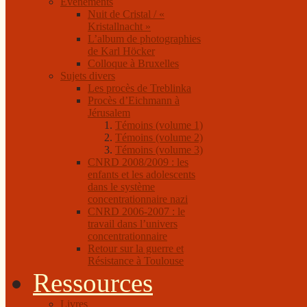
Événements
Nuit de Cristal / «
Kristallnacht »
L’album de photographies
de Karl Höcker
Colloque à Bruxelles
Sujets divers
Les procès de Treblinka
Procès d’Eichmann à
Jérusalem
Témoins (volume 1)
Témoins (volume 2)
Témoins (volume 3)
CNRD 2008/2009 : les
enfants et les adolescents
dans le système
concentrationnaire nazi
CNRD 2006-2007 : le
travail dans l’univers
concentrationnaire
Retour sur la guerre et
Résistance à Toulouse
Ressources
Livres