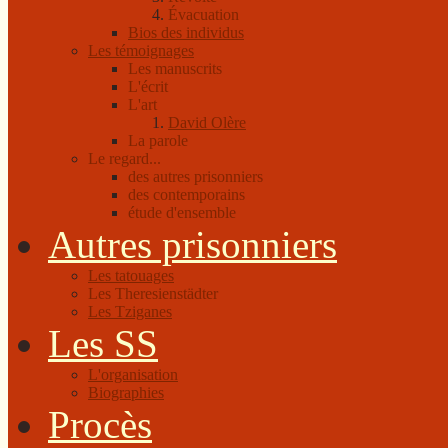
Évacuation
Bios des individus
Les témoignages
Les manuscrits
L'écrit
L'art
David Olère
La parole
Le regard...
des autres prisonniers
des contemporains
étude d'ensemble
Autres prisonniers
Les tatouages
Les Theresienstädter
Les Tziganes
Les SS
L'organisation
Biographies
Procès