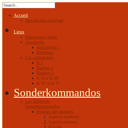
Accueil
Introduction générale
Lieux
Principaux camps
Auschwitz
Auschwitz I
Birkenau
Les crématoires
K I
Bunker 1
Bunker 2
K II et K III
K IV et K V
Sonderkommandos
Les différents
Sonderkommandos
Histoire des groupes
Aspects matériels
Aspects moraux
Révolte