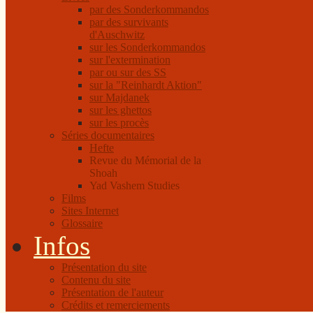
par des Sonderkommandos
par des survivants
d'Auschwitz
sur les Sonderkommandos
sur l'extermination
par ou sur des SS
sur la "Reinhardt Aktion"
sur Majdanek
sur les ghettos
sur les procès
Séries documentaires
Hefte
Revue du Mémorial de la
Shoah
Yad Vashem Studies
Films
Sites Internet
Glossaire
Infos
Présentation du site
Contenu du site
Présentation de l'auteur
Crédits et remerciements