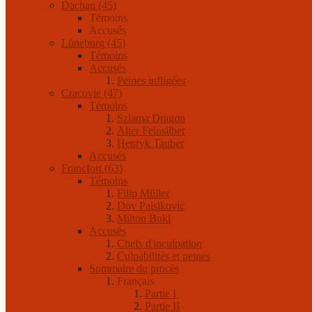
Dachau (45)
Témoins
Accusés
Lüneburg (45)
Témoins
Accusés
Peines infligées
Cracovie (47)
Témoins
Szlama Dragon
Alter Feinsilber
Henryk Tauber
Accusés
Francfort (63)
Témoins
Filip Müller
Dov Paisikovic
Milton Buki
Accusés
Chefs d'inculpation
Culpabilités et peines
Sommaire du procès
Français
Partie I
Partie II