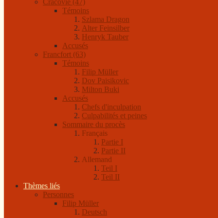
Cracovie (47)
Témoins
Szlama Dragon
Alter Feinsilber
Henryk Tauber
Accusés
Francfort (63)
Témoins
Filip Müller
Dov Paisikovic
Milton Buki
Accusés
Chefs d'inculpation
Culpabilités et peines
Sommaire du procès
Français
Partie I
Partie II
Allemand
Teil I
Teil II
Thèmes liés
Personnes
Filip Müller
Deutsch