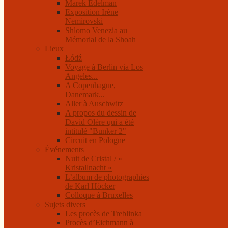
Marek Edelman
Exposition Irène
Nemirovski
Shlomo Venezia au
Mémorial de la Shoah
Lieux
Łódź
Voyage à Berlin via Los
Angeles...
A Copenhague,
Danemark...
Aller à Auschwitz
A propos du dessin de
David Olère qui a été
intitulé "Bunker 2"
Circuit en Pologne
Événements
Nuit de Cristal / «
Kristallnacht »
L’album de photographies
de Karl Höcker
Colloque à Bruxelles
Sujets divers
Les procès de Treblinka
Procès d’Eichmann à