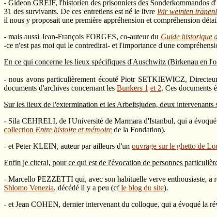
- Gideon GREIF, l'historien des prisonniers des Sonderkommandos d'Aus
31 des survivants. De ces entretiens est né le livre
Wir weinten tränen
il nous y proposait une première appréhension et compréhension détai
- mais aussi Jean-François FORGES, co-auteur du
Guide historique 
-ce n'est pas moi qui le contredirai- et l'importance d'une compréhensi
En ce qui concerne les lieux spécifiques d'Auschwitz (Birkenau en l'
- nous avons particulièrement écouté Piotr SETKIEWICZ, Directeu
documents d'archives concernant les
Bunkers 1
et 2
. Ces documents ét
Sur les lieux de l'extermination et les Arbeitsjuden, deux intervenants 
- Sila CEHRELI, de l'Université de Marmara d'Istanbul, qui a évoqué 
collection
Entre histoire et mémoire
de la Fondation).
- et Peter KLEIN, auteur par ailleurs d'un
ouvrage sur le ghetto de Lo
Enfin je citerai, pour ce qui est de l'évocation de personnes particulièr
- Marcello PEZZETTI qui, avec son habituelle verve enthousiaste, a r
Shlomo Venezia
, décédé il y a peu (cf
le blog du site
).
- et Jean COHEN, dernier intervenant du colloque, qui a évoqué la ré