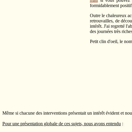
mail
si vous pouvez p
formidablement positif
Outre le chaleureux ac
retrouvailles, de déco
intérêt. J'ai regretté 
des journées très riche
Petit clin d'oeil, le no
Même si chacune des interventions présentait un intérêt évident et nour
Pour une présentation globale de ces sujets, nous avons entendu
: