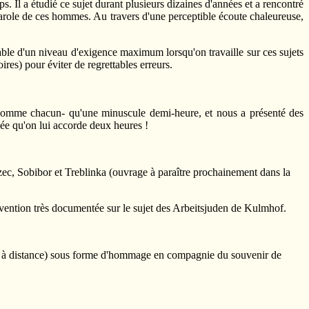
Il a étudié ce sujet durant plusieurs dizaines d'années et a rencontré
parole de ces hommes. Au travers d'une perceptible écoute chaleureuse,
able d'un niveau d'exigence maximum lorsqu'on travaille sur ces sujets
res) pour éviter de regrettables erreurs.
-comme chacun- qu'une minuscule demi-heure, et nous a présenté des
dée qu'on lui accorde deux heures !
ec, Sobibor et Treblinka (ouvrage à paraître prochainement dans la
rvention très documentée sur le sujet des Arbeitsjuden de Kulmhof.
sse à distance) sous forme d'hommage en compagnie du souvenir de