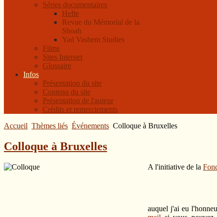
Séries documentaires
Hefte
Revue du Mémorial de la
Shoah
Yad Vashem Studies
Films
Sites Internet
Glossaire
Infos
Présentation du site
Contenu du site
Présentation de l'auteur
Crédits et remerciements
Accueil
Thèmes liés
Événements
Colloque à Bruxelles
Colloque à Bruxelles
A l'initiative de la
Fond
auquel j'ai eu l'honne