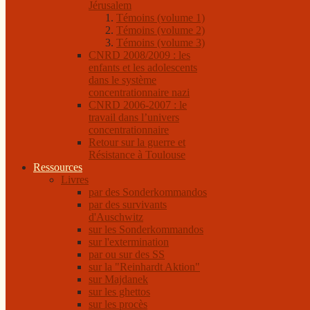
Jérusalem
Témoins (volume 1)
Témoins (volume 2)
Témoins (volume 3)
CNRD 2008/2009 : les
enfants et les adolescents
dans le système
concentrationnaire nazi
CNRD 2006-2007 : le
travail dans l’univers
concentrationnaire
Retour sur la guerre et
Résistance à Toulouse
Ressources
Livres
par des Sonderkommandos
par des survivants
d'Auschwitz
sur les Sonderkommandos
sur l'extermination
par ou sur des SS
sur la "Reinhardt Aktion"
sur Majdanek
sur les ghettos
sur les procès