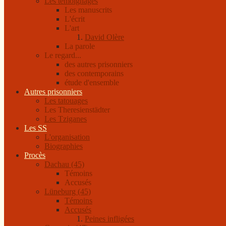
Les témoignages
Les manuscrits
L'écrit
L'art
David Olère
La parole
Le regard...
des autres prisonniers
des contemporains
étude d'ensemble
Autres prisonniers
Les tatouages
Les Theresienstädter
Les Tziganes
Les SS
L'organisation
Biographies
Procès
Dachau (45)
Témoins
Accusés
Lüneburg (45)
Témoins
Accusés
Peines infligées