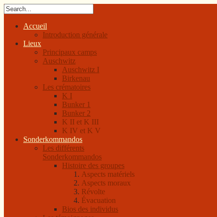
Accueil
Introduction générale
Lieux
Principaux camps
Auschwitz
Auschwitz I
Birkenau
Les crématoires
K I
Bunker 1
Bunker 2
K II et K III
K IV et K V
Sonderkommandos
Les différents
Sonderkommandos
Histoire des groupes
Aspects matériels
Aspects moraux
Révolte
Évacuation
Bios des individus