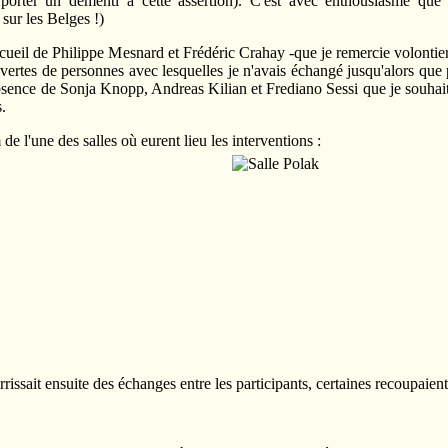
orter un démenti à cette assertion). C'est avec enthousiasme que j
 sur les Belges !)
cueil de Philippe Mesnard et Frédéric Crahay -que je remercie volontier
uvertes de personnes avec lesquelles je n'avais échangé jusqu'alors que 
l'absence de Sonja Knopp, Andreas Kilian et Frediano Sessi que je souhai
s.
m de l'une des salles où eurent lieu les interventions :
rissait ensuite des échanges entre les participants, certaines recoupaient