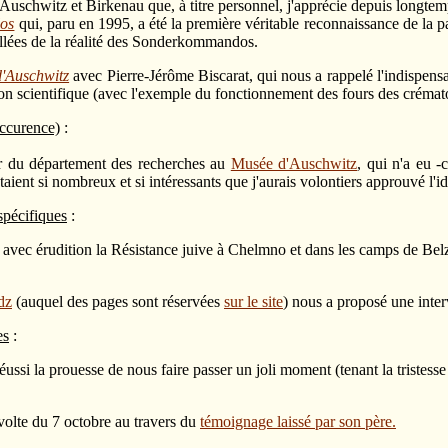
chwitz et Birkenau que, à titre personnel, j'apprécie depuis longtemps. 
los
qui, paru en 1995, a été la première véritable reconnaissance de la 
llées de la réalité des Sonderkommandos.
d'Auschwitz
avec Pierre-Jérôme Biscarat, qui nous a rappelé l'indispens
on scientifique (avec l'exemple du fonctionnement des fours des crématoi
occurence)
:
r du département des recherches au
Musée d'Auschwitz
, qui n'a eu 
aient si nombreux et si intéressants que j'aurais volontiers approuvé l'i
spécifiques
:
avec érudition la Résistance juive à Chelmno et dans les camps de Belz
dz
(auquel des pages sont réservées
sur le site
) nous a proposé une inte
es
:
éussi la prouesse de nous faire passer un joli moment (tenant la triste
volte du 7 octobre au travers du
témoignage laissé par son père.