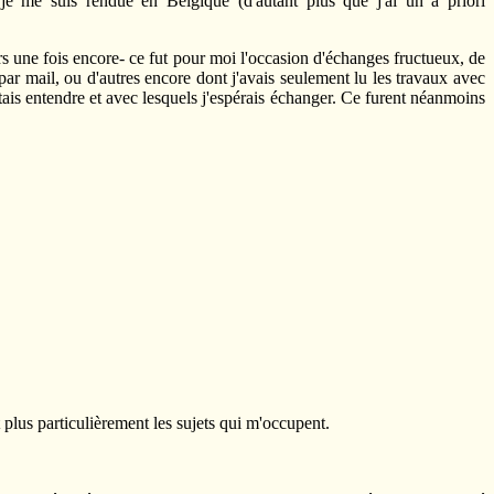
e me suis rendue en Belgique (d'autant plus que j'ai un a priori
s une fois encore- ce fut pour moi l'occasion d'échanges fructueux, de
par mail, ou d'autres encore dont j'avais seulement lu les travaux avec
tais entendre et avec lesquels j'espérais échanger. Ce furent néanmoins
 plus particulièrement les sujets qui m'occupent.