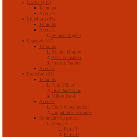
Dachau (45)
Témoins
Accusés
Lüneburg (45)
Témoins
Accusés
Peines infligées
Cracovie (47)
Témoins
Szlama Dragon
Alter Feinsilber
Henryk Tauber
Accusés
Francfort (63)
Témoins
Filip Müller
Dov Paisikovic
Milton Buki
Accusés
Chefs d'inculpation
Culpabilités et peines
Sommaire du procès
Français
Partie I
Partie II