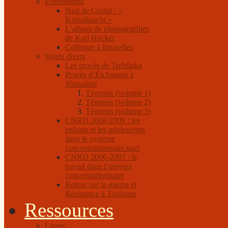
Événements
Nuit de Cristal / «
Kristallnacht »
L’album de photographies
de Karl Höcker
Colloque à Bruxelles
Sujets divers
Les procès de Treblinka
Procès d’Eichmann à
Jérusalem
Témoins (volume 1)
Témoins (volume 2)
Témoins (volume 3)
CNRD 2008/2009 : les
enfants et les adolescents
dans le système
concentrationnaire nazi
CNRD 2006-2007 : le
travail dans l’univers
concentrationnaire
Retour sur la guerre et
Résistance à Toulouse
Ressources
Livres