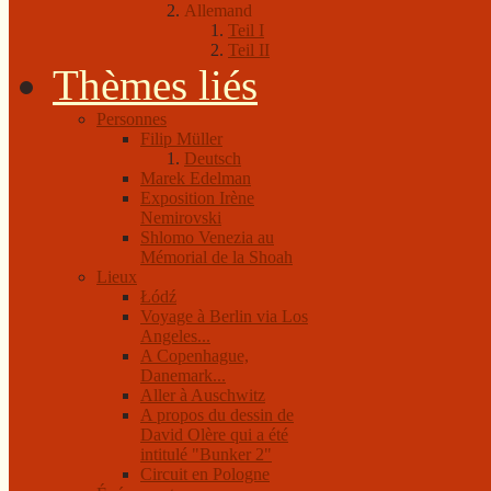
Allemand
Teil I
Teil II
Thèmes liés
Personnes
Filip Müller
Deutsch
Marek Edelman
Exposition Irène
Nemirovski
Shlomo Venezia au
Mémorial de la Shoah
Lieux
Łódź
Voyage à Berlin via Los
Angeles...
A Copenhague,
Danemark...
Aller à Auschwitz
A propos du dessin de
David Olère qui a été
intitulé "Bunker 2"
Circuit en Pologne