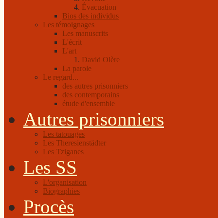
Évacuation
Bios des individus
Les témoignages
Les manuscrits
L'écrit
L'art
David Olère
La parole
Le regard...
des autres prisonniers
des contemporains
étude d'ensemble
Autres prisonniers
Les tatouages
Les Theresienstädter
Les Tziganes
Les SS
L'organisation
Biographies
Procès