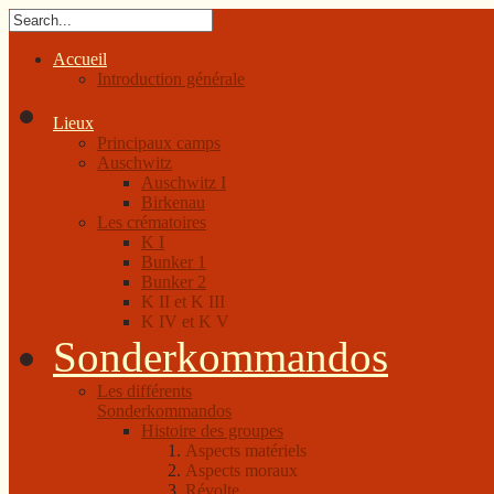
Accueil
Introduction générale
Lieux
Principaux camps
Auschwitz
Auschwitz I
Birkenau
Les crématoires
K I
Bunker 1
Bunker 2
K II et K III
K IV et K V
Sonderkommandos
Les différents
Sonderkommandos
Histoire des groupes
Aspects matériels
Aspects moraux
Révolte