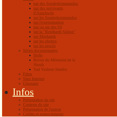
par des Sonderkommandos
par des survivants
d'Auschwitz
sur les Sonderkommandos
sur l'extermination
par ou sur des SS
sur la "Reinhardt Aktion"
sur Majdanek
sur les ghettos
sur les procès
Séries documentaires
Hefte
Revue du Mémorial de la
Shoah
Yad Vashem Studies
Films
Sites Internet
Glossaire
Infos
Présentation du site
Contenu du site
Présentation de l'auteur
Crédits et remerciements