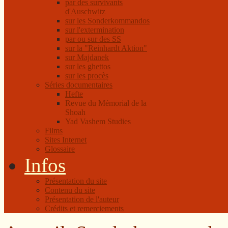
par des survivants
d'Auschwitz
sur les Sonderkommandos
sur l'extermination
par ou sur des SS
sur la "Reinhardt Aktion"
sur Majdanek
sur les ghettos
sur les procès
Séries documentaires
Hefte
Revue du Mémorial de la
Shoah
Yad Vashem Studies
Films
Sites Internet
Glossaire
Infos
Présentation du site
Contenu du site
Présentation de l'auteur
Crédits et remerciements