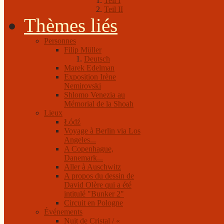
Teil I
Teil II
Thèmes liés
Personnes
Filip Müller
Deutsch
Marek Edelman
Exposition Irène
Nemirovski
Shlomo Venezia au
Mémorial de la Shoah
Lieux
Łódź
Voyage à Berlin via Los
Angeles...
A Copenhague,
Danemark...
Aller à Auschwitz
A propos du dessin de
David Olère qui a été
intitulé "Bunker 2"
Circuit en Pologne
Événements
Nuit de Cristal / «