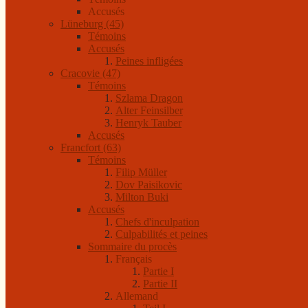
Accusés
Lüneburg (45)
Témoins
Accusés
Peines infligées
Cracovie (47)
Témoins
Szlama Dragon
Alter Feinsilber
Henryk Tauber
Accusés
Francfort (63)
Témoins
Filip Müller
Dov Paisikovic
Milton Buki
Accusés
Chefs d'inculpation
Culpabilités et peines
Sommaire du procès
Français
Partie I
Partie II
Allemand