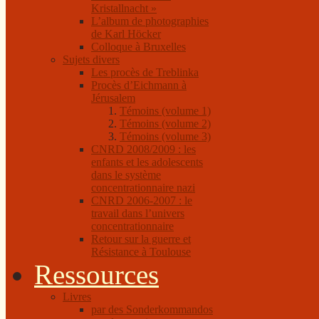
Kristallnacht »
L’album de photographies
de Karl Höcker
Colloque à Bruxelles
Sujets divers
Les procès de Treblinka
Procès d’Eichmann à
Jérusalem
Témoins (volume 1)
Témoins (volume 2)
Témoins (volume 3)
CNRD 2008/2009 : les
enfants et les adolescents
dans le système
concentrationnaire nazi
CNRD 2006-2007 : le
travail dans l’univers
concentrationnaire
Retour sur la guerre et
Résistance à Toulouse
Ressources
Livres
par des Sonderkommandos