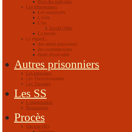
Bios des individus
Les témoignages
Les manuscrits
L'écrit
L'art
David Olère
La parole
Le regard...
des autres prisonniers
des contemporains
étude d'ensemble
Autres prisonniers
Les tatouages
Les Theresienstädter
Les Tziganes
Les SS
L'organisation
Biographies
Procès
Dachau (45)
Témoins