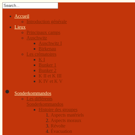
Accueil
Introduction générale
Lieux
Principaux camps
Auschwitz
Auschwitz I
Birkenau
Les crématoires
K I
Bunker 1
Bunker 2
K II et K III
K IV et K V
Sonderkommandos
Les différents
Sonderkommandos
Histoire des groupes
Aspects matériels
Aspects moraux
Révolte
Évacuation