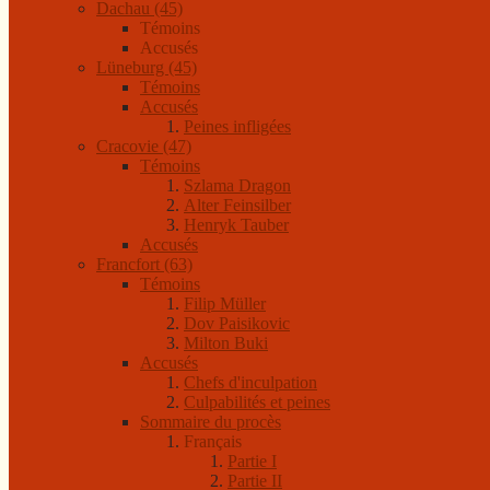
Dachau (45)
Témoins
Accusés
Lüneburg (45)
Témoins
Accusés
Peines infligées
Cracovie (47)
Témoins
Szlama Dragon
Alter Feinsilber
Henryk Tauber
Accusés
Francfort (63)
Témoins
Filip Müller
Dov Paisikovic
Milton Buki
Accusés
Chefs d'inculpation
Culpabilités et peines
Sommaire du procès
Français
Partie I
Partie II