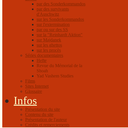
par des Sonderkommandos
par des survivants
d'Auschwitz
sur les Sonderkommandos
sur l'extermination
par ou sur des SS
sur la "Reinhardt Aktion"
sur Majdanek
sur les ghettos
sur les procès
Séries documentaires
Hefte
Revue du Mémorial de la
Shoah
Yad Vashem Studies
Films
Sites Internet
Glossaire
Infos
Présentation du site
Contenu du site
Présentation de l'auteur
Crédits et remerciements