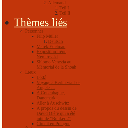
Allemand
Teil I
Teil II
Thèmes liés
Personnes
Filip Müller
Deutsch
Marek Edelman
Exposition Irène
Nemirovski
Shlomo Venezia au
Mémorial de la Shoah
Lieux
Łódź
Voyage à Berlin via Los
Angeles...
A Copenhague,
Danemark...
Aller à Auschwitz
A propos du dessin de
David Olère qui a été
intitulé "Bunker 2"
Circuit en Pologne