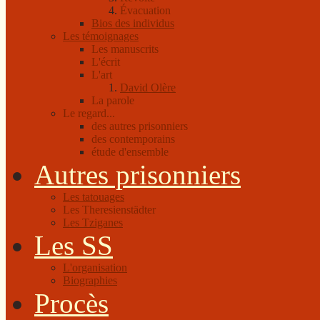
Évacuation
Bios des individus
Les témoignages
Les manuscrits
L'écrit
L'art
David Olère
La parole
Le regard...
des autres prisonniers
des contemporains
étude d'ensemble
Autres prisonniers
Les tatouages
Les Theresienstädter
Les Tziganes
Les SS
L'organisation
Biographies
Procès