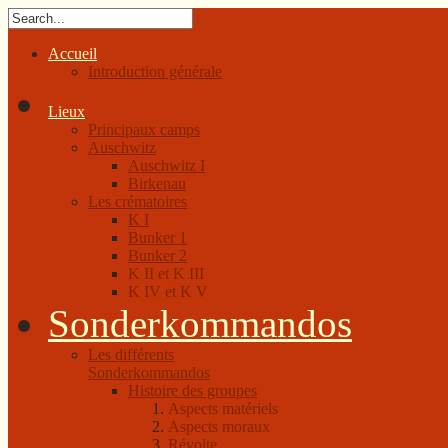
Accueil
Introduction générale
Lieux
Principaux camps
Auschwitz
Auschwitz I
Birkenau
Les crématoires
K I
Bunker 1
Bunker 2
K II et K III
K IV et K V
Sonderkommandos
Les différents
Sonderkommandos
Histoire des groupes
Aspects matériels
Aspects moraux
Révolte