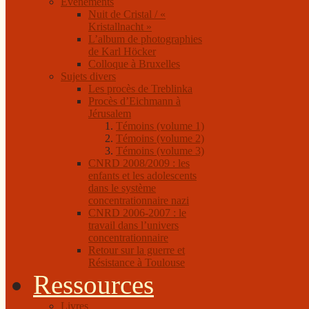
Événements
Nuit de Cristal / «
Kristallnacht »
L’album de photographies
de Karl Höcker
Colloque à Bruxelles
Sujets divers
Les procès de Treblinka
Procès d’Eichmann à
Jérusalem
Témoins (volume 1)
Témoins (volume 2)
Témoins (volume 3)
CNRD 2008/2009 : les
enfants et les adolescents
dans le système
concentrationnaire nazi
CNRD 2006-2007 : le
travail dans l’univers
concentrationnaire
Retour sur la guerre et
Résistance à Toulouse
Ressources
Livres